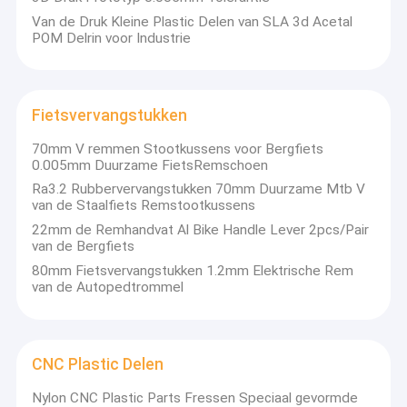
het metaalvervaardiging van het precisieblad
Van de Druk Kleine Plastic Delen van SLA 3d Acetal
POM Delrin voor Industrie
CNC Autodelen
Machinaal bewerkte Koolstofvezel
Fietsvervangstukken
CNC die Horlogedelen machinaal bewerken
70mm V remmen Stootkussens voor Bergfiets
0.005mm Duurzame FietsRemschoen
3D Drukdelen
Ra3.2 Rubbervervangstukken 70mm Duurzame Mtb V
van de Staalfiets Remstootkussens
Fietsvervangstukken
22mm de Remhandvat Al Bike Handle Lever 2pcs/Pair
van de Bergfiets
CNC Plastic Delen
80mm Fietsvervangstukken 1.2mm Elektrische Rem
van de Autopedtrommel
CNC Houten Delen
Cilindertoestel
CNC Plastic Delen
Nylon CNC Plastic Parts Fressen Speciaal gevormde