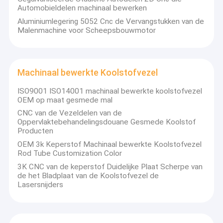
Automobieldelen machinaal bewerken
Aluminiumlegering 5052 Cnc de Vervangstukken van de
Malenmachine voor Scheepsbouwmotor
Machinaal bewerkte Koolstofvezel
ISO9001 ISO14001 machinaal bewerkte koolstofvezel
OEM op maat gesmede mal
CNC van de Vezeldelen van de
Oppervlaktebehandelingsdouane Gesmede Koolstof
Producten
OEM 3k Keperstof Machinaal bewerkte Koolstofvezel
Rod Tube Customization Color
Huis
3K CNC van de keperstof Duidelijke Plaat Scherpe van
de het Bladplaat van de Koolstofvezel de
Lasersnijders
De Fekonprecisie CNC Parts Ltd werd gevestigd in 2007 als
Producten
belangrijke fabrikant die zich in diverse CNC machinaal
bewerkend delen., met inbegrip van het malen van delen
Over ons
specialiseert, die delen, autodelen, koolstofvezel, horlogedelen,
3D drukdelen, scherpe delen, met ISO 9001 Cerfifited draaien.