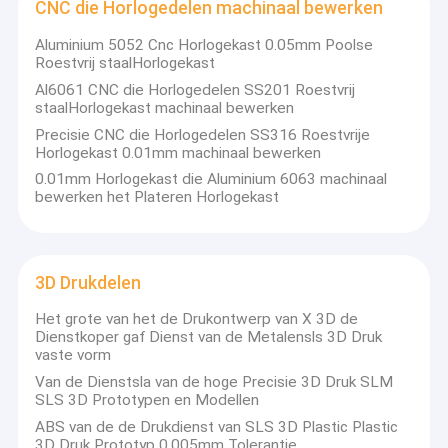
CNC die Horlogedelen machinaal bewerken
Er zijn 140 reeksen materiaal, 22 eenhedencnc malenmachines,
Fabrieksrondleiding
de draadsnijmachines van de 53 eenhedencomputer, 35
Aluminium 5052 Cnc Horlogekast 0.05mm Poolse
machines van het eenhedenmalen,
Roestvrij staalHorlogekast
Kwaliteitscontrole
2 verenigen CNC draaibanken, 3 eenheids Driedimensioneel
Al6061 CNC die Horlogedelen SS201 Roestvrij
meetinstrument en 4 eenheden 3D coördinaten diemachines
Neem contact met ons op
staalHorlogekast machinaal bewerken
meten. Uitgerust met
gevorderde met 3 assen, 4 as en 5 as het machinaal bewerken
Precisie CNC die Horlogedelen SS316 Roestvrije
centra, kunnen wij delen met complexe meetkunde bij hoge
Nieuws
Horlogekast 0.01mm machinaal bewerken
precisie verwerken. Onze ingenieurs
0.01mm Horlogekast die Aluminium 6063 machinaal
gebruik geavanceerde die programmeringscam software met
Een offerte aanvragen
bewerken het Plateren Horlogekast
hoogte wordt gecombineerd - de kwaliteit cuttingtools om
delen te veroorzaken efficiënt en repeatedly.we hebben
eigen reserch en ontwikkelt team, verkoopteam, productieteam
en QC het team, Onze productkwaliteit en dienst worden
hoogst langs erkend
3D Drukdelen
CNC die Delen machinaal bewerken
de klanten over de hele wereld, het is geëerd om klanten rond
worldfrom Amerika, Engeland, Duitsland, Zwitserland, Australië
Het grote van het de Drukontwerp van X 3D de
te hebben,
CNC Malendelen
Dienstkoper gaf Dienst van de Metalensls 3D Druk
Singapore en enz.
vaste vorm
CNC Draaiende Delen
Van de Dienstsla van de hoge Precisie 3D Druk SLM
SLS 3D Prototypen en Modellen
Laser Scherpe Delen
ABS van de de Drukdienst van SLS 3D Plastic Plastic
3D Druk Prototyp 0.005mm Tolerantie