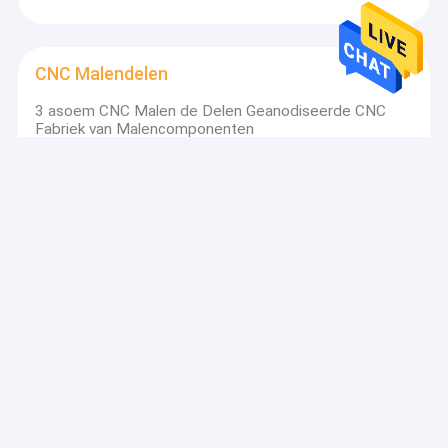
CNC Malendelen
3 asoem CNC Malen de Delen Geanodiseerde CNC
Fabriek van Malencomponenten
CNC Draaiende Delen
SS202 Cnc die Machinaal bewerkend Delen H59 Cnc
Machine Elektrodelen draaien
Laser Scherpe Delen
2.44m Laser Scherp Delen 2017 Zwart Aluminium
Mesh Grill For Car