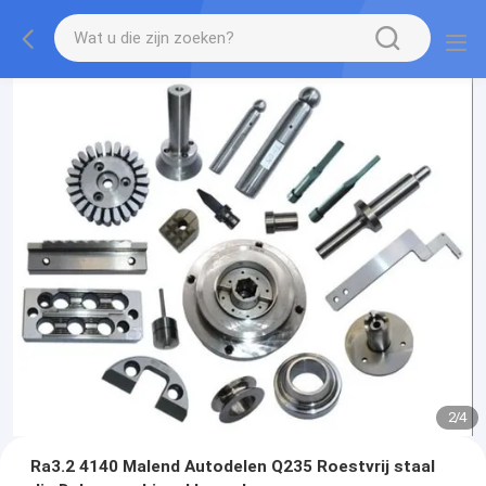
2
/
4
Ra3.2 4140 Malend Autodelen Q235 Roestvrij staal