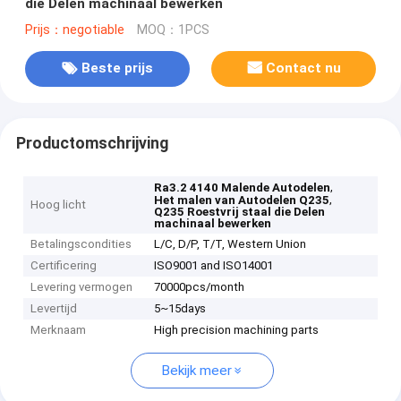
die Delen machinaal bewerken
Prijs：negotiable
MOQ：1PCS
Beste prijs
Contact nu
Productomschrijving
,
Ra3.2 4140 Malende Autodelen
,
Het malen van Autodelen Q235
Hoog licht
Q235 Roestvrij staal die Delen
machinaal bewerken
Betalingscondities
L/C, D/P, T/T, Western Union
Certificering
ISO9001 and ISO14001
Levering vermogen
70000pcs/month
Levertijd
5~15days
Merknaam
High precision machining parts
Bekijk meer