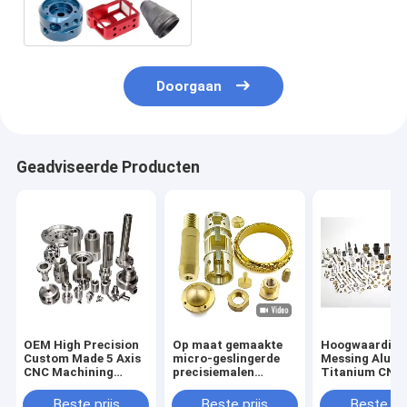
bewerken
Doorgaan
Geadviseerde Producten
OEM High Precision
Op maat gemaakte
Hoogwaardige
Custom Made 5 Axis
micro-geslingerde
Messing Alum
CNC Machining
precisiemalen
Titanium CNC
Router DIY-
Messing koper
Draaien
onderdelen
metaal Spare Milling
Freesonderdel
Beste prijs
Beste prijs
Beste pri