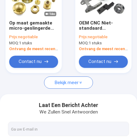
Fabrieksrondleiding
Kwaliteitscontrole
Op maat gemaakte
OEM CNC Niet-
micro-geslingerde
standaard
Neem contact met ons op
precisiemalen
Onderdelen Kleine
Prijs:
negotiable
Prijs:
negotiable
Messing koper
CNC Bewerking Staal
MOQ:
1 stuks
MOQ:
1 stuks
metaal Spare Milling
Aluminium Frezen en
Nieuws
Turning Mechanical
Draaien Bewerking
Ontvang de meest recente Prijs
Ontvang de meest recente Prijs
Part CNC Machining
Service
Services
Een offerte aanvragen
Contact nu
Contact nu
Bekijk meer
CNC die Delen machinaal bewerken
CNC Malendelen
Laat Een Bericht Achter
We Zullen Snel Antwoorden
CNC Draaiende Delen
Laser Scherpe Delen