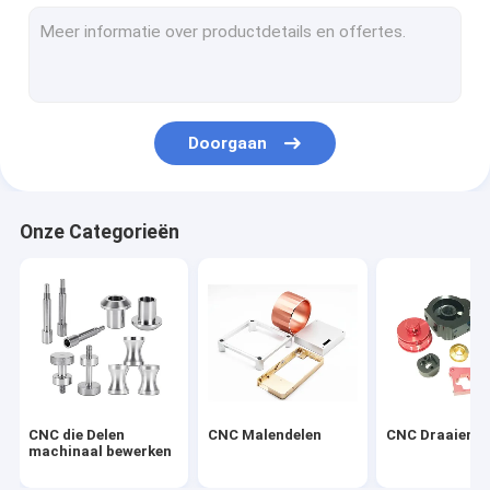
het metaalvervaardiging van het precisieblad
CNC Autodelen
Machinaal bewerkte Koolstofvezel
Doorgaan
CNC die Horlogedelen machinaal bewerken
3D Drukdelen
Onze Categorieën
Fietsvervangstukken
CNC Plastic Delen
CNC Houten Delen
Cilindertoestel
CNC die Delen
CNC Malendelen
CNC Draaiende
machinaal bewerken