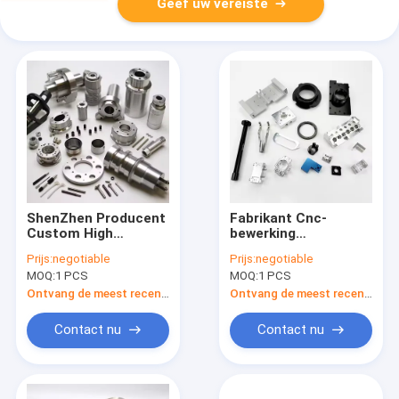
Geef uw vereiste
ShenZhen Producent
Fabrikant Cnc-
Custom High
bewerking
Precision Cnc
Massaproductie
Prijs:
negotiable
Prijs:
negotiable
Roestvrij staal Koper
Aluminium legering
MOQ:
1 PCS
MOQ:
1 PCS
Messing Cnc
Bewerkte onderdelen
Bewerkingsservice
Zwart geanodiseerd
Ontvang de meest recente Prijs
Ontvang de meest recente Prijs
Fressing Draaiende
Custom Cnc-
onderdelen
bewerking Service
Contact nu
Contact nu