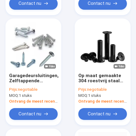
Service China
messing moer
Contact nu
Contact nu
Wholesale Cnc Parts
Bewerkingsdiensten
Garagedeursluitingen,
Op maat gemaakte
Zelftappende
304 roestvrij staal
scharnierschroef
puntige eindset
Prijs:
negotiable
Prijs:
negotiable
met rubberen ring,
schroeven M3 M4 M5
MOQ:
1 stuks
MOQ:
1 stuks
Railschroeven
M6 M8 DIN914 Cone
Point Grub Schroef
Ontvang de meest recente Prijs
Ontvang de meest recente Prijs
Headless Hex Socket
Schroeven
Contact nu
Contact nu