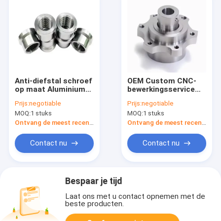
Anti-diefstal schroef
OEM Custom CNC-
op maat Aluminium
bewerkingsservice
roestvrij staal
voor
Prijs:
negotiable
Prijs:
negotiable
Countersunk Head
automobielonderdelen
MOQ:
1 stuks
MOQ:
1 stuks
Security Schroef CD
Aluminium roestvrij
Pattern Tamper
staal Messing CNC-
Ontvang de meest recente Prijs
Ontvang de meest recente Prijs
Proof Schroeven
freesbewerkingsonderdel
Contact nu
Contact nu
Bespaar je tijd
Laat ons met u contact opnemen met de
beste producten.