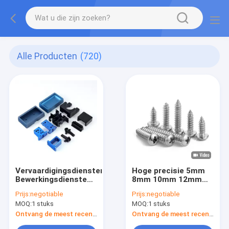
Alle Producten
(720)
Vervaardigingsdiensten
Hoge precisie 5mm
Bewerkingsdiensten
8mm 10mm 12mm
Op maat gemaakt
spindel en moer T5
Prijs:
negotiable
Prijs:
negotiable
roestvrij messing
T6 T8 T10 T12
MOQ:
1 stuks
MOQ:
1 stuks
Bewerkingsonderdeel
roestvrijstalen
Cnc Onderdeel Cnc
trapeziumvormige
Ontvang de meest recente Prijs
Ontvang de meest recente Prijs
Bewerkingscentrum
schroef spindel met