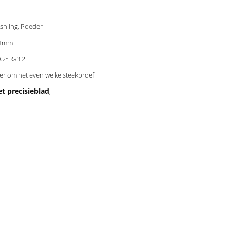
shiing, Poeder
01mm
.2~Ra3.2
er om het even welke steekproef
t precisieblad
,