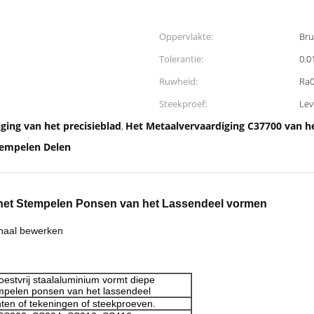
Oppervlakte:
Bru
Tolerantie:
0.
Ruwheid:
Ra0
Steekproef:
Lev
ging van het precisieblad
Het Metaalvervaardiging C37700 van he
,
tempelen Delen
 het Stempelen Ponsen van het Lassendeel vormen
inaal bewerken
estvrij staalaluminium vormt diepe
empelen ponsen van het lassendeel
ten of tekeningen of steekproeven.