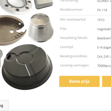
Certificering:
ISO9001 
Modelnummer:
FK-118
Min. bestelaantal:
1PCS
Prijs:
negotiabl
Verpakking Details:
Beeldverh
Levertijd:
5~8 dage
Betalingscondities:
D/A, D/P,
Levering vermogen:
70000pcs
Beste prijs
ng