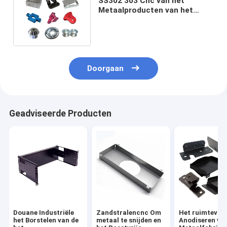
SS302 303 Cnc van het
Metaalproducten van het
Precisieblad Buigende Delen
H62
Doorgaan
Geadviseerde Producten
Douane Industriële
Zandstralencnc Om
Het ruimtevaa
het Borstelen van de
metaal te snijden en
Anodiseren va