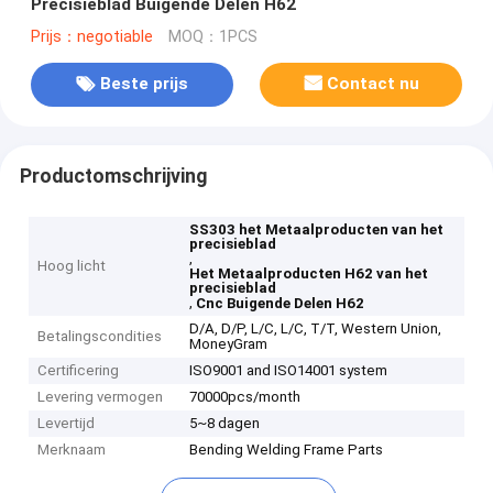
Precisieblad Buigende Delen H62
Prijs：negotiable
MOQ：1PCS
Beste prijs
Contact nu
Productomschrijving
SS303 het Metaalproducten van het
precisieblad
,
Hoog licht
Het Metaalproducten H62 van het
precisieblad
,
Cnc Buigende Delen H62
D/A, D/P, L/C, L/C, T/T, Western Union,
Betalingscondities
MoneyGram
Certificering
ISO9001 and ISO14001 system
Levering vermogen
70000pcs/month
Levertijd
5~8 dagen
Merknaam
Bending Welding Frame Parts