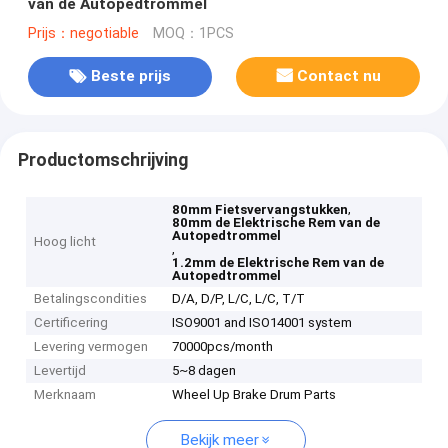
van de Autopedtrommel
Prijs：negotiable
MOQ：1PCS
Beste prijs
Contact nu
Productomschrijving
,
80mm Fietsvervangstukken
80mm de Elektrische Rem van de
Autopedtrommel
Hoog licht
,
1.2mm de Elektrische Rem van de
Autopedtrommel
Betalingscondities
D/A, D/P, L/C, L/C, T/T
Certificering
ISO9001 and ISO14001 system
Levering vermogen
70000pcs/month
Levertijd
5~8 dagen
Merknaam
Wheel Up Brake Drum Parts
Bekijk meer