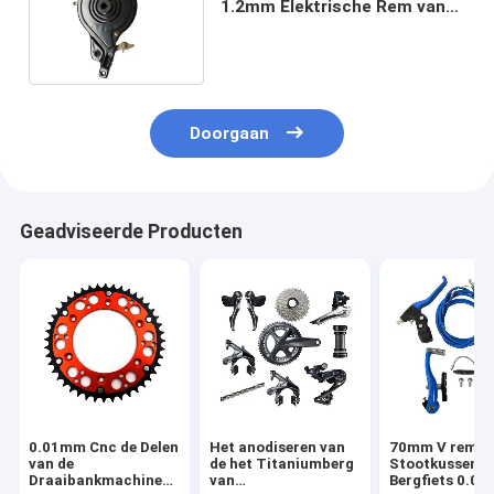
1.2mm Elektrische Rem van
de Autopedtrommel
Doorgaan
Geadviseerde Producten
0.01mm Cnc de Delen
Het anodiseren van
70mm V remm
van de
de het Titaniumberg
Stootkussens 
Draaibankmachine
van
Bergfiets 0.0