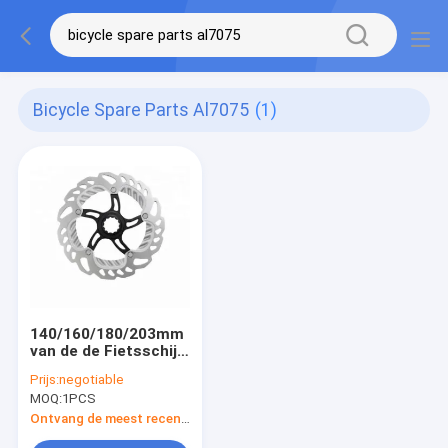
Bicycle Spare Parts Al7075
(1)
140/160/180/203mm
van de de Fietsschijf
van
Prijs:
negotiable
Fietsvervangstukken
MOQ:
1PCS
Al7075 de
Remrotoren
Ontvang de meest recente Prijs