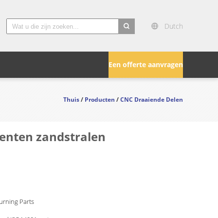
Dutch
search
Een offerte aanvragen
Thuis
/
Producten
/
CNC Draaiende Delen
enten zandstralen
urning Parts