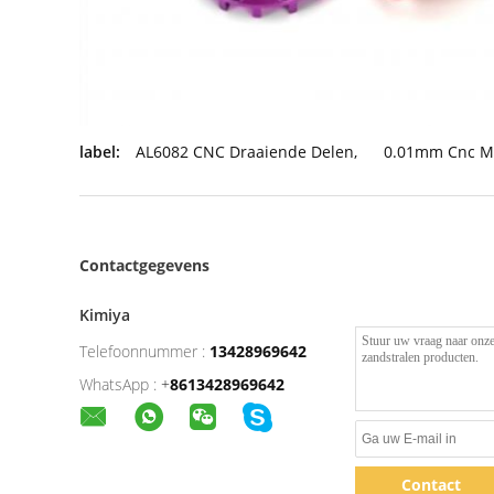
label:
AL6082 CNC Draaiende Delen
,
0.01mm Cnc M
Contactgegevens
Kimiya
Telefoonnummer :
13428969642
WhatsApp :
+
8613428969642
Contact