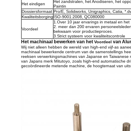
Het zandstralen, het Anodiseren, het opp
Het eindigen
Paintin
Dossiersformaat
Pro/E, Solidworks, Unigraphics, Catia, *.dwg,
Kwaliteitsborging
ISO-9001:2008, QC080000
1.Over 10 jaar ervarings in metaal en het
2. meer dan 200 ervaren personeelsleden
Voordeel
bekwaam voor productieproces.
3.Strict systeem voor kwaliteitscontrole
Het machinaal bewerken van het
van Alu
Voordeel
Wij niet alleen hebben de wereld van high-end vijf-as aan
machinaal bewerkende centrum van de samenstellings heef
reeksen verwerkingsmachines van Japanse en Taiwanese me
van Japans merk Mitutoyo, zoals high-end automatische d
gecoördineerde metende machine, de hoogtemaat van uitst