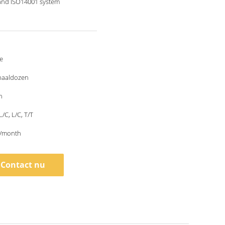
and ISO14001 system
e
haaldozen
n
L/C, L/C, T/T
/month
Contact nu