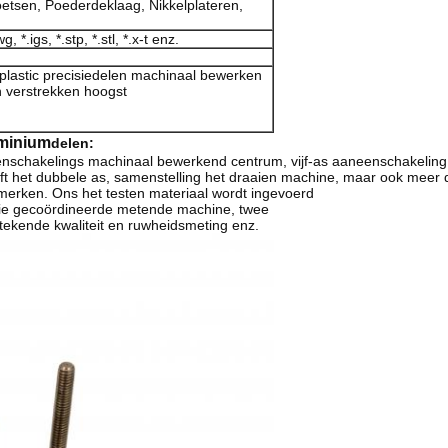
oetsen, Poederdeklaag, Nikkelplateren,
 *.igs, *.stp, *.stl, *.x-t enz.
 plastic precisiedelen machinaal bewerken
 verstrekken hoogst
minium
delen:
eenschakelings machinaal bewerkend centrum, vijf-as aaneenschakeling
t het dubbele as, samenstelling het draaien machine, maar ook meer 
rken. Ons het testen materiaal wordt ingevoerd
rie gecoördineerde metende machine, twee
ekende kwaliteit en ruwheidsmeting enz.