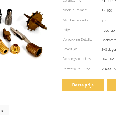
Certificering:
ISO9001 
Modelnummer:
FK-100
Min. bestelaantal:
1PCS
Prijs:
negotiabl
Verpakking Details:
Beeldver
Levertijd:
5~8 dage
Betalingscondities:
D/A, D/P, 
Levering vermogen:
70000pcs
Beste prijs
ng