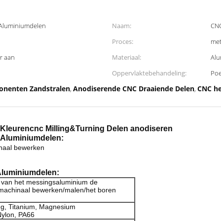
 Aluminiumdelen
Naam:
CNC
Proces:
met
r aan
Materiaal:
Alu
Oppervlaktebehandeling:
Poe
onenten Zandstralen
Anodiserende CNC Draaiende Delen
CNC he
,
,
Kleurencnc Milling&Turning Delen anodiseren
 Aluminium
delen:
inaal bewerken
Aluminiumdelen
:
el van het messingsaluminium de
 machinaal bewerken/malen/het boren
ing, Titanium, Magnesium
Nylon, PA66