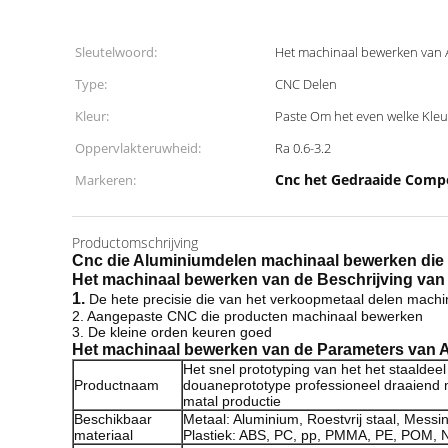
Sleutelwoord:
Het machinaal bewerken van
Type:
CNC Delen
Kleur:
Paste Om het even welke Kleu
Oppervlakteruwheid:
Ra 0.6-3.2
Cnc het Gedraaide Comp
Markeren:
Productomschrijving
Cnc die Aluminiumdelen machinaal bewerken die 
Het machinaal bewerken van de
Beschrijving
van
1.
De hete precisie die van het verkoopmetaal delen mach
2. Aangepaste CNC die producten machinaal bewerken
3. De kleine orden keuren goed
Het machinaal bewerken van de
Parameters
van 
Het snel prototyping van het het staalde
Productnaam
douaneprototype professioneel draaiend
matal productie
Beschikbaar
Metaal: Aluminium, Roestvrij staal, Mess
materiaal
Plastiek: ABS, PC, pp, PMMA, PE, POM, 