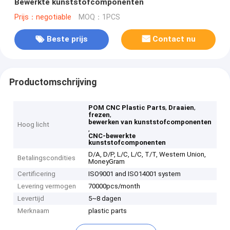
Bewerkte kunststofcomponenten
Prijs：negotiable
MOQ：1PCS
Beste prijs
Contact nu
Productomschrijving
,
,
POM CNC Plastic Parts
Draaien
,
frezen
bewerken van kunststofcomponenten
Hoog licht
,
CNC-bewerkte
kunststofcomponenten
D/A, D/P, L/C, L/C, T/T, Western Union,
Betalingscondities
MoneyGram
Certificering
ISO9001 and ISO14001 system
Levering vermogen
70000pcs/month
Levertijd
5~8 dagen
Merknaam
plastic parts