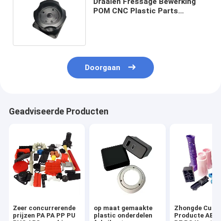
Draaien Fressage Bewerking
POM CNC Plastic Parts
Bewerkte
kunststofcomponenten
Doorgaan
Geadviseerde Producten
Zeer concurrerende
op maat gemaakte
Zhongde Cust
prijzen PA PA PP PU
plastic onderdelen
Producte ABS 