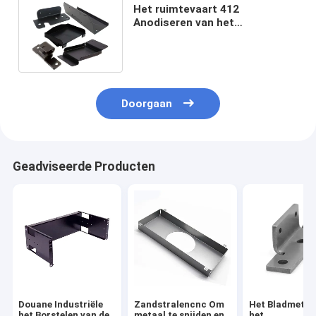
Het ruimtevaart 412
Anodiseren van het
Metaalfabricators van het
Roestvrij staalblad
Doorgaan
Geadviseerde Producten
Douane Industriële
Zandstralencnc Om
Het Bladmetaa
het Borstelen van de
metaal te snijden en
het