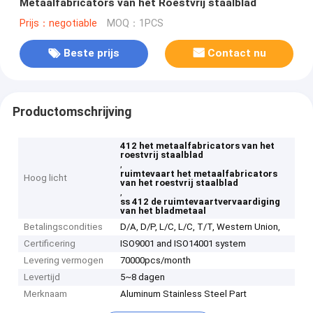
Metaalfabricators van het Roestvrij staalblad
Prijs：negotiable
MOQ：1PCS
Beste prijs
Contact nu
Productomschrijving
412 het metaalfabricators van het
roestvrij staalblad
,
ruimtevaart het metaalfabricators
Hoog licht
van het roestvrij staalblad
,
ss 412 de ruimtevaartvervaardiging
van het bladmetaal
Betalingscondities
D/A, D/P, L/C, L/C, T/T, Western Union,
Certificering
ISO9001 and ISO14001 system
Levering vermogen
70000pcs/month
Levertijd
5~8 dagen
Merknaam
Aluminum Stainless Steel Part