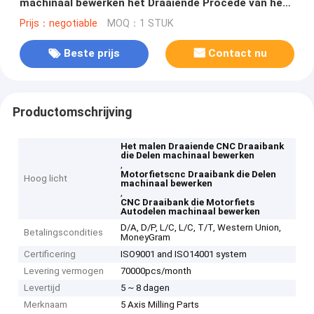
machinaal bewerken het Draaiende Procédé van het
Asmalen
Prijs：negotiable
MOQ：1 STUK
Beste prijs
Contact nu
Productomschrijving
Het malen Draaiende CNC Draaibank
die Delen machinaal bewerken
,
Motorfietscnc Draaibank die Delen
Hoog licht
machinaal bewerken
,
CNC Draaibank die Motorfiets
Autodelen machinaal bewerken
D/A, D/P, L/C, L/C, T/T, Western Union,
Betalingscondities
MoneyGram
Certificering
ISO9001 and ISO14001 system
Levering vermogen
70000pcs/month
Levertijd
5 ~ 8 dagen
Merknaam
5 Axis Milling Parts