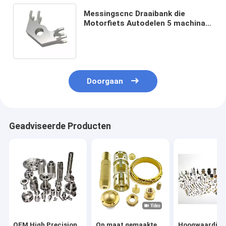
Messingscnc Draaibank die
Motorfiets Autodelen 5 machinaal
bewerken het Draaiende Procédé
van het Asmalen
Doorgaan
Geadviseerde Producten
OEM High Precision
Op maat gemaakte
Hoogwaardige