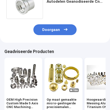
Autodelen Geanodiseerde Cnc
Autodelen machinaal bewerken
Doorgaan
Geadviseerde Producten
OEM High Precision
Op maat gemaakte
Hoogwaardige
Custom Made 5 Axis
micro-geslingerde
Messing Alum
CNC Machining
precisiemalen
Titanium CNC