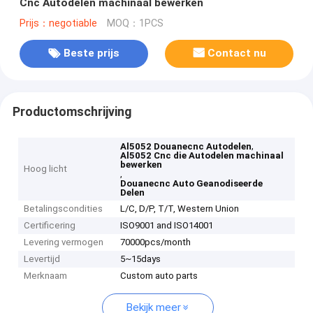
Cnc Autodelen machinaal bewerken
Prijs：negotiable
MOQ：1PCS
Beste prijs
Contact nu
Productomschrijving
,
Al5052 Douanecnc Autodelen
Al5052 Cnc die Autodelen machinaal
bewerken
Hoog licht
,
Douanecnc Auto Geanodiseerde
Delen
Betalingscondities
L/C, D/P, T/T, Western Union
Certificering
ISO9001 and ISO14001
Levering vermogen
70000pcs/month
Levertijd
5~15days
Merknaam
Custom auto parts
Bekijk meer