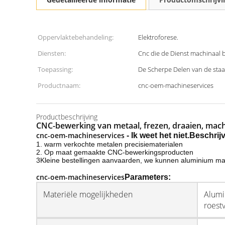
Oppervlaktebehandeling:
Elektroforese.
Diensten:
Cnc die de Dienst machinaal
Toepassing:
De Scherpe Delen van de staa
Productnaam:
cnc-oem-machineservices
Productbeschrijving
CNC-bewerking van metaal, frezen, draaien, mac
cnc-oem-machineservices
- Ik weet het niet.
Beschrijv
1. warm verkochte metalen precisiematerialen
2. Op maat gemaakte CNC-bewerkingsproducten
3Kleine bestellingen aanvaarden, we kunnen aluminium m
cnc-oem-machineservices
Parameters:
Materiële mogelijkheden
Alumi
roestv