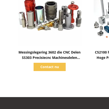
Toon details
Messingslegering 3602 die CNC Delen
C52100 h
SS303 Precisiecnc Machinesdelen
Hoge P
machinaal bewerken
Contact nu