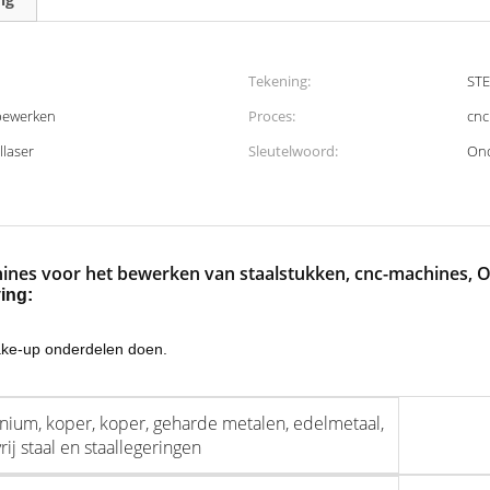
Tekening:
STE
 bewerken
Proces:
cnc
llaser
Sleutelwoord:
Ond
hines voor het bewerken van staalstukken, cnc-machines, 
ing:
ake-up onderdelen doen.
nium, koper, koper, geharde metalen, edelmetaal,
rij staal en staallegeringen