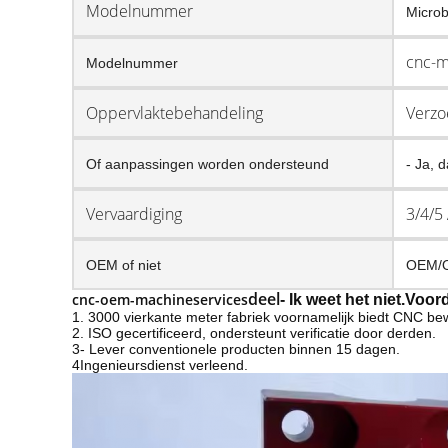
Modelnummer
Micro
cnc-m
Modelnummer
Oppervlaktebehandeling
Verzo
Of aanpassingen worden ondersteund
- Ja, d
Vervaardiging
3/4/5
OEM of niet
OEM/
deel
cnc-oem-machineservices
- Ik weet het niet.
Voord
1. 3000 vierkante meter fabriek voornamelijk biedt CNC bew
2. ISO gecertificeerd, ondersteunt verificatie door derden.
3- Lever conventionele producten binnen 15 dagen.
4Ingenieursdienst verleend.