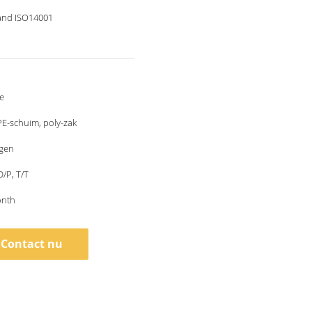
and ISO14001
e
PE-schuim, poly-zak
agen
D/P, T/T
onth
Contact nu