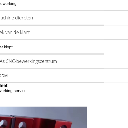
bewerking
achine diensten
ek van de klant
at klopt.
 As CNC-bewerkingscentrum
ODM
eel:
erking service.