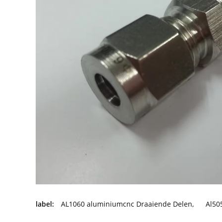
label:
AL1060 aluminiumcnc Draaiende Delen
,
Al50