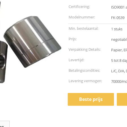
Certificering:
ISO9001 
Modelnummer:
FK-0539
Min. bestelaantal:
1 stuks
Prijs:
negotiabl
Verpakking Details:
Papier, E
Levertijd:
5 tot 8 d
Betalingscondities:
L/C, D/A, 
Levering vermogen:
70000/m
Beste prijs
ng