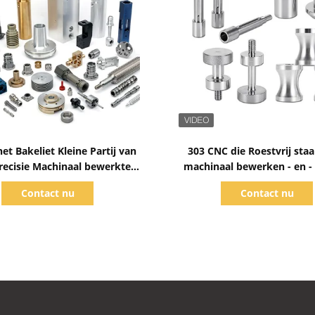
Toon details
Toon details
et Bakeliet Kleine Partij van
303 CNC die Roestvrij sta
recisie Machinaal bewerkte
machinaal bewerken - en -
Componenten
voor Motorfietsen
Contact nu
Contact nu