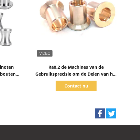
Toon details
alnoten
Ra0.2 de Machines van de
 bouten
Gebruiksprecisie om de Delen van het
Douanemetaal te bouwen niet
Contact nu
Standaard