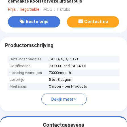
gemaakte koolstofvezeluitlaatbuis
Prijs：negotiable
MOQ：1 stuks
Beste prijs
Contact nu
Productomschrijving
Betalingscondities
L/C, D/A, D/P, T/T
Certificering
ISO9001 and ISO14001
Levering vermogen
70000/month
Levertijd
5 tot 8 dagen
Merknaam
Carbon Fiber Products
Bekijk meer
Contactgegevens