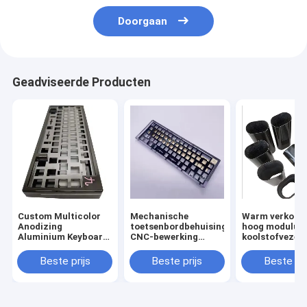
Doorgaan
Geadviseerde Producten
Custom Multicolor
Mechanische
Warm verkoop
Anodizing
toetsenbordbehuising
hoog modulus
Aluminium Keyboard
CNC-bewerking
koolstofvezel
Case Plate Cnc
Metalen behuizing
maatpijp
Bewerking
Aluminium
Beste prijs
Beste prijs
Beste pri
Mechanische Cnc
geanodiseerd voor
Keyboard
60% 75%
Mechanische
toetsenbordplaat