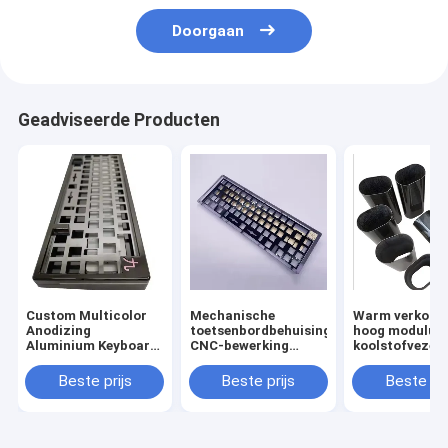
Doorgaan
Geadviseerde Producten
Custom Multicolor
Mechanische
Warm verkoop
Anodizing
toetsenbordbehuising
hoog modulus
Aluminium Keyboard
CNC-bewerking
koolstofvezel
Case Plate Cnc
Metalen behuizing
maatpijp
Bewerking
Aluminium
Beste prijs
Beste prijs
Beste pri
Mechanische Cnc
geanodiseerd voor
Keyboard
60% 75%
Mechanische
toetsenbordplaat