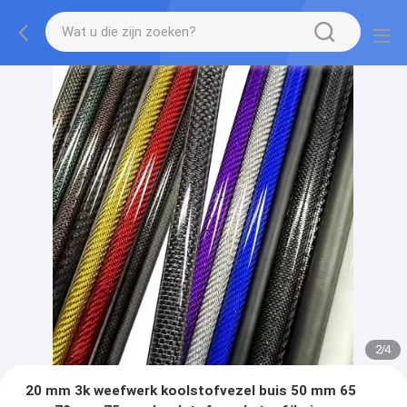
2
/
4
20 mm 3k weefwerk koolstofvezel buis 50 mm 65