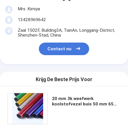
Mrs. Kimiya
13428969642
Zaal 1502F, Building3A, TianAn, Longgang-District,
Shenzhen-Stad, China
Contact nu
Krijg De Beste Prijs Voor
20 mm 3k weefwerk
koolstofvezel buis 50 mm 65
mm 70 mm 75 mm
koolstofvezel staaf/buis