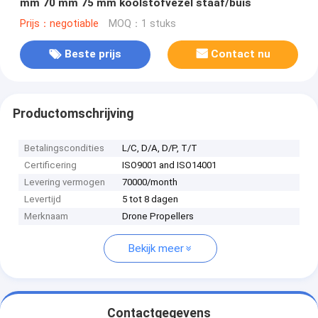
mm 70 mm 75 mm koolstofvezel staaf/buis
Prijs：negotiable
MOQ：1 stuks
Beste prijs
Contact nu
Productomschrijving
Betalingscondities
L/C, D/A, D/P, T/T
Certificering
ISO9001 and ISO14001
Levering vermogen
70000/month
Levertijd
5 tot 8 dagen
Merknaam
Drone Propellers
Bekijk meer
Contactgegevens