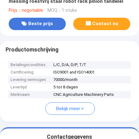
messing roestvrij staal robot rack pinion tandwiel
Prijs：negotiable
MOQ：1 stuks
Beste prijs
Contact nu
Productomschrijving
Betalingscondities
L/C, D/A, D/P, T/T
Certificering
ISO9001 and ISO14001
Levering vermogen
70000/month
Levertijd
5 tot 8 dagen
Merknaam
CNC Agriculture Machinery Parts
Bekijk meer
Contactgegevens