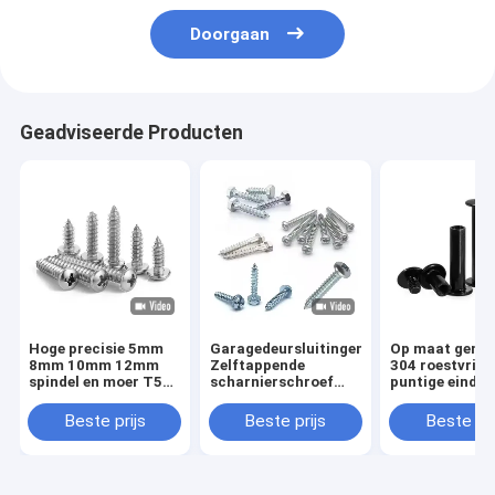
Doorgaan
Geadviseerde Producten
Hoge precisie 5mm
Garagedeursluitingen,
Op maat gema
8mm 10mm 12mm
Zelftappende
304 roestvrij s
spindel en moer T5
scharnierschroef
puntige eindse
T6 T8 T10 T12
met rubberen ring,
schroeven M3
roestvrijstalen
Railschroeven
M6 M8 DIN914
Beste prijs
Beste prijs
Beste pri
trapeziumvormige
Point Grub Sc
schroef spindel met
Headless Hex 
messing moer
Schroeven