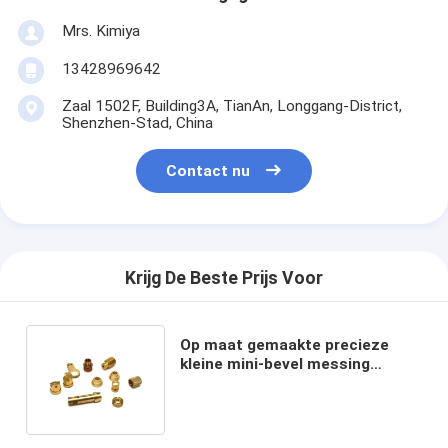
Mrs. Kimiya
13428969642
Zaal 1502F, Building3A, TianAn, Longgang-District,
Shenzhen-Stad, China
Contact nu
Krijg De Beste Prijs Voor
Op maat gemaakte precieze
kleine mini-bevel messing
roestvrij staal robot rack pinion
tandwiel