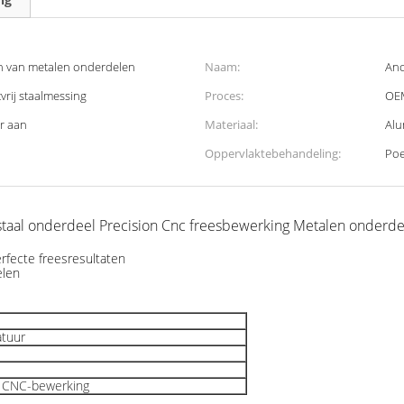
n van metalen onderdelen
Naam:
Ano
vrij staalmessing
Proces:
OEM
r aan
Materiaal:
Alu
Oppervlaktebehandeling:
Poe
staal onderdeel Precision Cnc freesbewerking Metalen onderde
fecte freesresultaten
elen
atuur
 CNC-bewerking