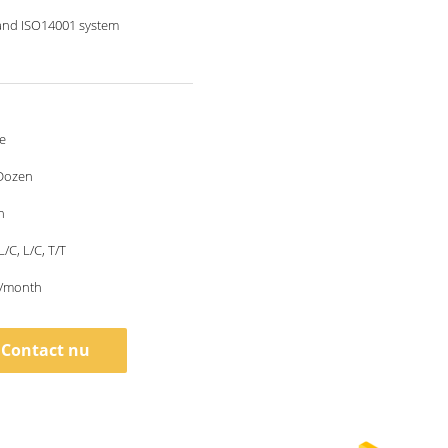
and ISO14001 system
e
Dozen
n
L/C, L/C, T/T
/month
Contact nu