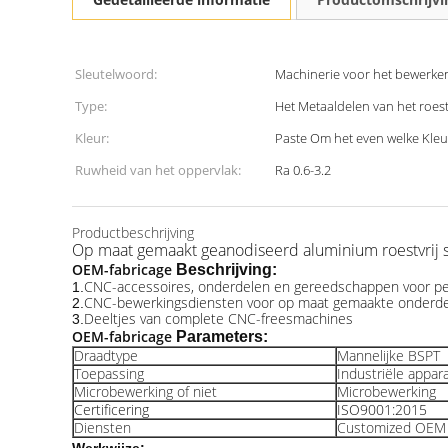
Sleutelwoord:
Machinerie voor het bewerke
Type:
Het Metaaldelen van het roest
Kleur:
Paste Om het even welke Kleu
Ruwheid van het oppervlak:
Ra 0.6-3.2
Productbeschrijving
Op maat gemaakt geanodiseerd aluminium roestvrij 
OEM-fabricage
Beschrijving:
CNC-accessoires, onderdelen en gereedschappen voor per
1.
CNC-bewerkingsdiensten voor op maat gemaakte onderd
2.
Deeltjes van complete CNC-freesmachines
3.
OEM-fabricage
Parameters:
Draadtype
Mannelijke BSPT
Toepassing
Industriële appar
Microbewerking of niet
Microbewerking
Certificering
ISO9001:2015
Diensten
Customized OEM