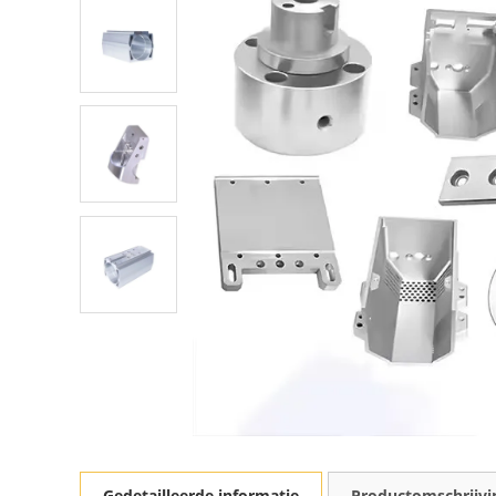
Gedetailleerde informatie
Productomschrijvi