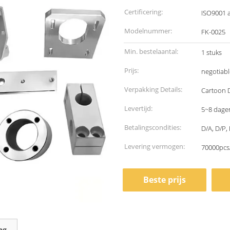
Certificering:
ISO9001 
Modelnummer:
FK-0025
Min. bestelaantal:
1 stuks
Prijs:
negotiabl
Verpakking Details:
Cartoon 
Levertijd:
5~8 dage
Betalingscondities:
D/A, D/P, 
Levering vermogen:
70000pcs
Beste prijs
ng