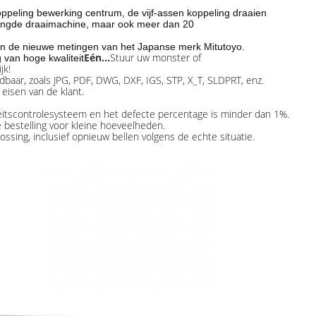
oppeling bewerking centrum, de vijf-assen koppeling draaien
ngde draaimachine, maar ook meer dan 20
van de nieuwe metingen van het Japanse merk Mitutoyo.
Eén...
Stuur uw monster of
van hoge kwaliteit
jk!
dbaar, zoals JPG, PDF, DWG, DXF, IGS, STP, X_T, SLDPRT, enz.
isen van de klant.
eitscontrolesysteem en het defecte percentage is minder dan 1%.
bestelling voor kleine hoeveelheden.
sing, inclusief opnieuw bellen volgens de echte situatie.