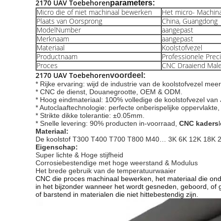
2170 UAV Toebehoren
parameters:
Micro die of niet machinaal bewerken
Het micro- Machin
Plaats van Oorsprong
China, Guangdong
ModelNumber
aangepast
Merknaam
aangepast
Materiaal
Koolstofvezel
Productnaam
Professionele Prec
Proces
CNC Draaiend Mal
2170 UAV Toebehoren
voordeel:
* Rijke ervaring: wijd de industrie van de koolstofvezel meer
* CNC de dienst, Douanegrootte, OEM & ODM.
* Hoog eindmateriaal: 100% volledige de koolstofvezel van
* Autoclaaftechnologie: perfecte onberispelijke oppervlakte,
* Strikte dikke tolerantie: ±0.05mm.
* Snelle levering: 90% producten in-voorraad,
 CNC kaders
Materiaal:
De koolstof T300 T400 T700 T800 M40… 3K 6K 12K 18K 
Eigenschap:
Super lichte & Hoge stijfheid
Corrosiebestendige met hoge weerstand & Modulus
Het brede gebruik van de temperatuurwaaier
CNC die proces machinaal bewerken, het materiaal die on
in het bijzonder wanneer het wordt gesneden, geboord, of 
of barstend in materialen die niet hittebestendig zijn.