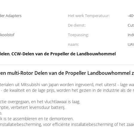
er Adapters
Het werk Temperatuur:
-40
De dienst:
Cu
koolstof
Toepassing:
Ind
naam:
UAV
elen
CCW-Delen van de Propeller de Landbouwhommel
,
en multi-Rotor Delen van de Propeller Landbouwhommel 
rialen uit Mitsubishi van Japan worden ingevoerd, met uiterst - lage w
 de kwaliteit en de lage prijs, worden het gezien in de industrie als de
e overgegaan, en het vluchtlawaai is laag.
tie, verbetert levensduur batterij.
o.
jk is te assembleren en te demonteren.
llatiebescherming, voor efficiënte installatiebescherming of het zaaien