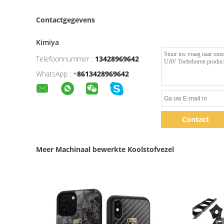
Contactgegevens
Kimiya
Telefoonnummer :
13428969642
WhatsApp :
+
8613428969642
Contact
Meer Machinaal bewerkte Koolstofvezel