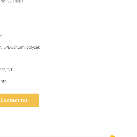
and ISO14001
e
, EPE-Schuim, polyzak
D/P, T/T
onth
Contact nu