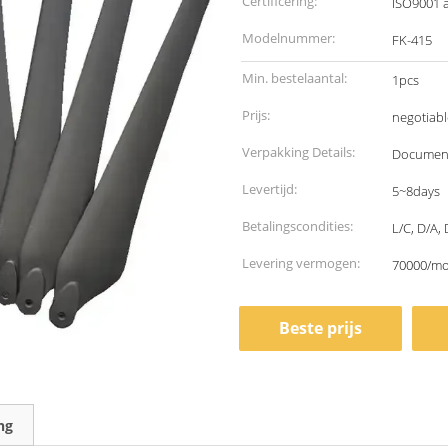
Certificering:
ISO9001 
Modelnummer:
FK-415
Min. bestelaantal:
1pcs
Prijs:
negotiabl
Verpakking Details:
Document
Levertijd:
5~8days
Betalingscondities:
L/C, D/A, 
Levering vermogen:
70000/m
Beste prijs
ng