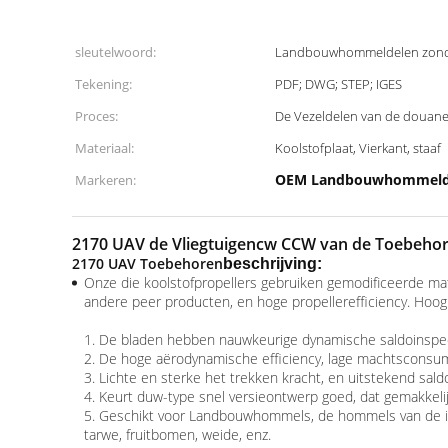
sleutelwoord:
Landbouwhommeldelen zond
Tekening:
PDF; DWG; STEP; IGES
Proces:
De Vezeldelen van de douane
Materiaal:
Koolstofplaat, Vierkant, staaf
OEM Landbouwhommeld
Markeren:
2170 UAV de Vliegtuigencw CCW van de Toebehor
2170 UAV Toebehoren
beschrijving:
Onze die koolstofpropellers gebruiken gemodificeerde mate
andere peer producten, en hoge propellerefficiency. Hoog -
1. De bladen hebben nauwkeurige dynamische saldoinspecti
2. De hoge aërodynamische efficiency, lage machtsconsump
3. Lichte en sterke het trekken kracht, en uitstekend sald
4. Keurt duw-type snel versieontwerp goed, dat gemakkeli
5. Geschikt voor Landbouwhommels, de hommels van de insta
tarwe, fruitbomen, weide, enz.