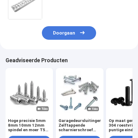
onderdelen 3D-drukwerk CNC-
machinewerktuigen Bewerking van
machines
Doorgaan
Geadviseerde Producten
Hoge precisie 5mm
Garagedeursluitingen,
Op maat gema
8mm 10mm 12mm
Zelftappende
304 roestvrij s
spindel en moer T5
scharnierschroef
puntige eindse
T6 T8 T10 T12
met rubberen ring,
schroeven M3