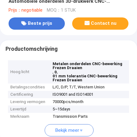
Automobiele onderdelen 3D-drukwerk CNC-
machinewerktuigen Bewerking van machines
Prijs：negotiable
MOQ：1 STUK
Beste prijs
Contact nu
Productomschrijving
Metalen onderdelen CNC-bewerking
Frezen Draaien
Hoog licht
,
,
0
01 mm tolerantie CNC-bewerking
Frezen Draaien
Betalingscondities
L/C, D/P, T/T, Western Union
Certificering
ISO9001 and ISO14001
Levering vermogen
70000pcs/month
Levertijd
5~15days
Merknaam
Transmission Parts
Bekijk meer