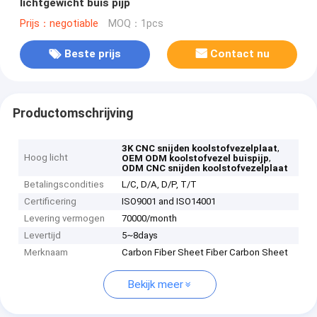
lichtgewicht buis pijp
Prijs：negotiable
MOQ：1pcs
Beste prijs
Contact nu
Productomschrijving
,
3K CNC snijden koolstofvezelplaat
Hoog licht
,
OEM ODM koolstofvezel buispijp
ODM CNC snijden koolstofvezelplaat
Betalingscondities
L/C, D/A, D/P, T/T
Certificering
ISO9001 and ISO14001
Levering vermogen
70000/month
Levertijd
5~8days
Merknaam
Carbon Fiber Sheet Fiber Carbon Sheet
Bekijk meer