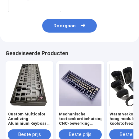
Doorgaan
Geadviseerde Producten
Custom Multicolor
Mechanische
Warm verkoop
Anodizing
toetsenbordbehuising
hoog modulus
Aluminium Keyboard
CNC-bewerking
koolstofvezel
Case Plate Cnc
Metalen behuizing
maatpijp
Bewerking
Aluminium
Beste prijs
Beste prijs
Beste pri
Mechanische Cnc
geanodiseerd voor