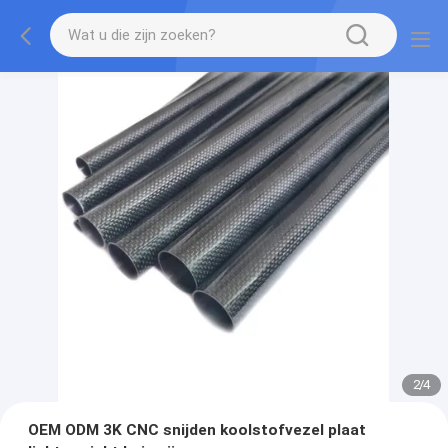
2
/
4
OEM ODM 3K CNC snijden koolstofvezel plaat