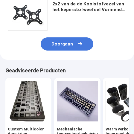
2x2 van de de Koolstofvezel van
het keperstofweefsel Vormend
Delen FPV het Rennen
Hommelkader
Doorgaan
Geadviseerde Producten
Custom Multicolor
Mechanische
Warm verkoop
Anodizing
toetsenbordbehuising
hoog modulus