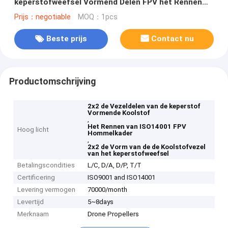
keperstofweefsel Vormend Delen FPV het Rennen
Hommelkader
Prijs：negotiable
MOQ：1pcs
Beste prijs
Contact nu
Productomschrijving
2x2 de Vezeldelen van de keperstof
Vormende Koolstof
,
Het Rennen van ISO14001 FPV
Hoog licht
Hommelkader
,
2x2 de Vorm van de de Koolstofvezel
van het keperstofweefsel
Betalingscondities
L/C, D/A, D/P, T/T
Certificering
ISO9001 and ISO14001
Levering vermogen
70000/month
Levertijd
5~8days
Merknaam
Drone Propellers