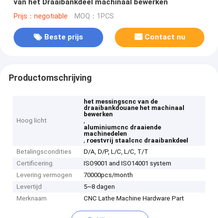
van het Draaibankdeel machinaal bewerken
Prijs：negotiable
MOQ：1PCS
Beste prijs
Contact nu
Productomschrijving
het messingscnc van de
draaibankdouane het machinaal
bewerken
Hoog licht
,
aluminiumcnc draaiende
machinedelen
,
roestvrij staalcnc draaibankdeel
Betalingscondities
D/A, D/P, L/C, L/C, T/T
Certificering
ISO9001 and ISO14001 system
Levering vermogen
70000pcs/month
Levertijd
5~8 dagen
Merknaam
CNC Lathe Machine Hardware Part