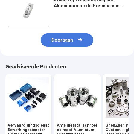
Aluminiumcnc de Precisie van
het Draaibankdeel machinaal
bewerken
Doorgaan
Geadviseerde Producten
Vervaardigingsdiensten
Anti-diefstal schroef
ShenZhen Pro
Bewerkingsdiensten
op maat Aluminium
Custom High