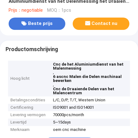
Aluminiumdienst van het Delenmessing het Draaien
machinaal bewerkt
Prijs：negotiable
MOQ：1pcs
Beste prijs
Contact nu
Productomschrijving
Cnc de het Aluminiumdienst van het
Malenmessing
,
6 ascnc Malen die Delen machinaal
Hoog licht
bewerken
,
Cnc de Draaiende Delen van het
Malencentrum
Betalingscondities
L/C, D/P, T/T, Western Union
Certificering
ISO9001 and ISO14001
Levering vermogen
70000pcs/month
Levertijd
5~15days
Merknaam
oem cnc machine