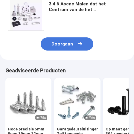
3 4 6 Ascnc Malen dat het
Centrum van de het
Aluminiumdienst van het
Delenmessing het Draaien
machinaal bewerkt
Doorgaan
Geadviseerde Producten
Hoge precisie 5mm
Garagedeursluitingen,
Op maat gema
8mm 10mm 12mm
Zelftappende
304 roestvrij s