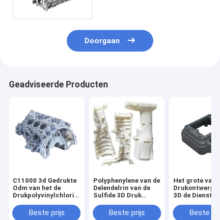
Doorgaan
Geadviseerde Producten
C11000 3d Gedrukte
Polyphenylene van de
Het grote van 
Odm van het de
Delendelrin van de
Drukontwerp v
Drukpolyvinylchloride
Sulfide 3D Druk
3D de Dienstko
van Metaaldelen
Nylon 3d Gedrukte
gaf Dienst van
Tand 3d
Delen
Metalensls 3D
Beste prijs
Beste prijs
Beste pri
vaste vorm