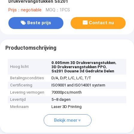
Drukvervangstukken Ss201
Prijs：negotiable
MOQ：1PCS
Beste prijs
Contact nu
Productomschrijving
,
0.005mm 3D Drukvervangstukken
Hoog licht
,
3D Drukvervangstukken PPO
Ss201 Douane 3d Gedrukte Delen
Betalingscondities
D/A, D/P, L/C, L/C, T/T
Certificering
ISO9001 and ISO14001 system
Levering vermogen
70000pcs/month
Levertijd
5~8 dagen
Merknaam
Laser 3D Printing
Bekijk meer