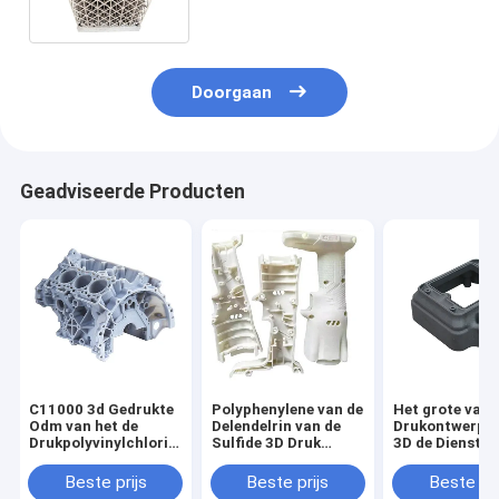
Autodelen Oppoetsen
Doorgaan
Geadviseerde Producten
C11000 3d Gedrukte
Polyphenylene van de
Het grote van 
Odm van het de
Delendelrin van de
Drukontwerp v
Drukpolyvinylchloride
Sulfide 3D Druk
3D de Dienstko
van Metaaldelen
Nylon 3d Gedrukte
gaf Dienst van
Tand 3d
Delen
Metalensls 3D
Beste prijs
Beste prijs
Beste pri
vaste vorm