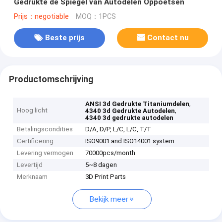
Gedrukte de Spiegel van Autodelen Oppoetsen
Prijs：negotiable
MOQ：1PCS
Beste prijs
Contact nu
Productomschrijving
,
ANSI 3d Gedrukte Titaniumdelen
Hoog licht
,
4340 3d Gedrukte Autodelen
4340 3d gedrukte autodelen
Betalingscondities
D/A, D/P, L/C, L/C, T/T
Certificering
ISO9001 and ISO14001 system
Levering vermogen
70000pcs/month
Levertijd
5~8 dagen
Merknaam
3D Print Parts
Bekijk meer