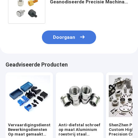
Geanodiseerde Precisie Machinaal
bewerkte Aluminium van de
M3*6al7075 Schroef
Doorgaan
Geadviseerde Producten
Vervaardigingsdiensten
Anti-diefstal schroef
ShenZhen Pro
Bewerkingsdiensten
op maat Aluminium
Custom High
Op maat gemaakt
roestvrij staal
Precision Cnc