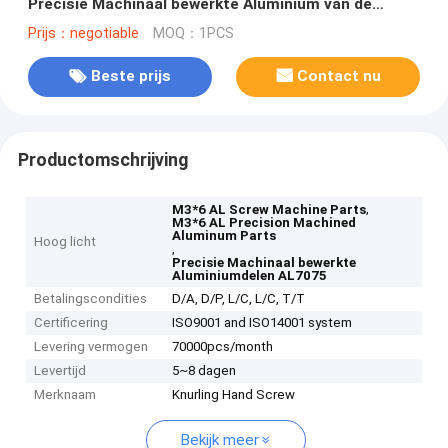
Precisie Machinaal bewerkte Aluminium van de
M3*6al7075 Schroef
Prijs：negotiable
MOQ：1PCS
Beste prijs
Contact nu
Productomschrijving
,
M3*6 AL Screw Machine Parts
M3*6 AL Precision Machined
Aluminum Parts
Hoog licht
,
Precisie Machinaal bewerkte
Aluminiumdelen AL7075
Betalingscondities
D/A, D/P, L/C, L/C, T/T
Certificering
ISO9001 and ISO14001 system
Levering vermogen
70000pcs/month
Levertijd
5~8 dagen
Merknaam
Knurling Hand Screw
Bekijk meer