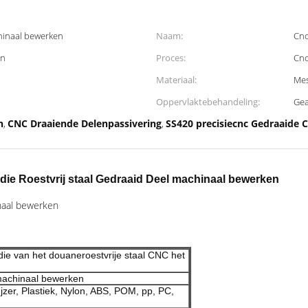
hinaal bewerken
Naam:
Cnc
en
Proces:
Cnc
Materiaal:
Mes
Oppervlaktebehandeling:
Gea
n
CNC Draaiende Delenpassivering
SS420 precisiecnc Gedraaide
,
,
ie Roestvrij staal Gedraaid Deel machinaal bewerken
naal bewerken
ie van het douaneroestvrije staal CNC het
machinaal bewerken
Ijzer, Plastiek, Nylon, ABS, POM, pp, PC,