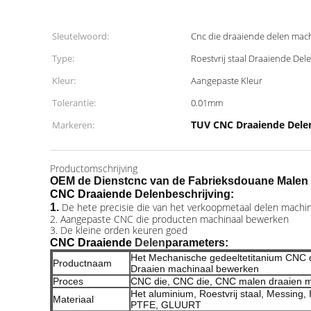
Sleutelwoord:
Cnc die draaiende delen mac
Type:
Roestvrij staal Draaiende Del
Kleur:
Aangepaste Kleur
Tolerantie:
0.01mm
TUV CNC Draaiende Dele
Markeren:
Productomschrijving
OEM de Dienstcnc van de Fabrieksdouane Malen d
CNC Draaiende
Delen
beschrijving:
De hete precisie die van het verkoopmetaal delen machi
1.
2. Aangepaste CNC die producten machinaal bewerken
3. De kleine orden keuren goed
CNC Draaiende
Delen
parameters:
Het Mechanische gedeeltetitanium CNC d
Productnaam
Draaien machinaal bewerken
Proces
CNC die, CNC die, CNC malen draaien 
Het aluminium, Roestvrij staal, Messing, 
Materiaal
PTFE, GLUURT