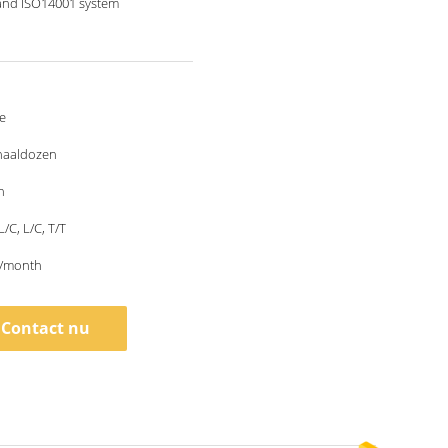
and ISO14001 system
e
haaldozen
n
L/C, L/C, T/T
/month
Contact nu