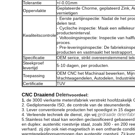
Tolerantie
+/-0.01mm
Geplateerde Chorme, geplateerd Zink, A
Oppervlakte
vernietigen
- Eerste partijinspectie: Nadat de het p
delen test.
- Cyclische inspectie: Maak een willekeur
producteninterval.
Kwaliteitscontrole
- Voltooiingsinspectie: Inspectie van half
proces.
- Pre-leveringsinspectie: De fabrieksinspe
producten en vastmaakt het testrapport.
Specificatie
OEM serice, strikt overeenstemmend tek
Steekproef
5-10 dagen, per producten.
levertijd
OEM CNC het Machinaal bewerken, Mijn
Toepassing
Vrachtwagendelen, Autodelen, Industriële
Certificatie
TUV
CNC Draaiend
Delen
voordeel:
1.
de 3000 vierkante metersfabriek verstrekt hoofdzakelij
2. Gediplomeerde ISO, de controle van de steunenderde.
3. Lever conventionele producten het spoedigst in 15 dagen
gedraaide delenfabr
4. Verleende techniek de dienst, zijn wij
5.Stainless het staal kan worden geclassificeerd gebaseerd op 
en duplex: austenitic roestvrije staal, zoals 300 - en 200 re
verhard. zij zijn ook niet-magnetisch in een ontharde conditi
warmtegeleidingsvermogen dan austenitic roestvrij. Zij ku