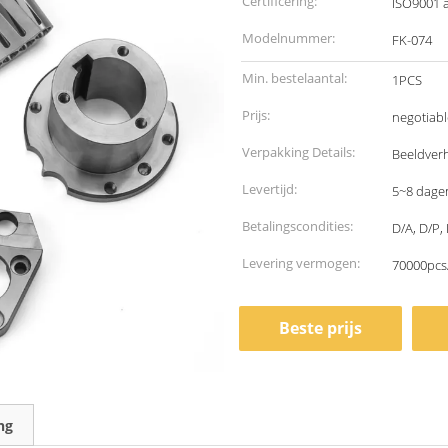
Certificering:
ISO9001 
Modelnummer:
FK-074
Min. bestelaantal:
1PCS
Prijs:
negotiabl
Verpakking Details:
Beeldver
Levertijd:
5~8 dage
Betalingscondities:
D/A, D/P, 
Levering vermogen:
70000pcs
Beste prijs
ng