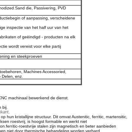
nodized.Sand die, Passivering, PVD
roductiebegin of aanpassing, verscheidene
ige inspectie van het half uur van het
fabrikaten of geëindigd - producten na elk
ctie wordt vereist voor elke partij
ening en steekproeven
toebehoren, Machines Accessoried,
 Delen, enz.
k CNC machinaal bewerkend de dienst.
 bij.
ikant.
hun kristallijne structuur. Dit omvat Austenitic, ferritic, martensitic,
eksen roestvrij, is hoogst formable en werkt niet
on.ferritic-roestvrije stalen zijn magnetisch en beter aanbieden
nnen niet door thermische behandeling worden verhard.