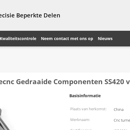
cisie Beperkte Delen
Kwaliteitscontrole
Neem contact met ons op
Nieuws
iecnc Gedraaide Componenten SS420 v
Basisinformatie
Plaats van herkomst:
China
Merknaam:
Cnc turn